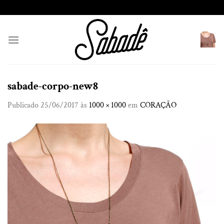
Skip
to
content
sabade-corpo-new8
Publicado
25/06/2017
às
1000 × 1000
em
CORAÇÃO