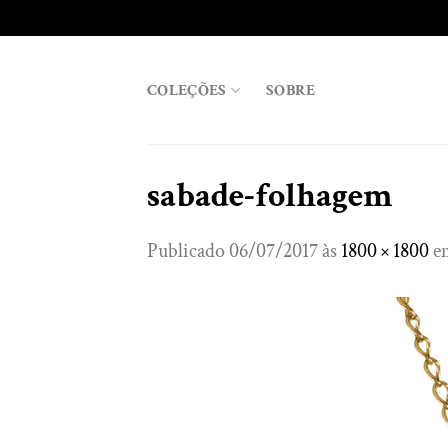
Skip
to
content
COLEÇÕES
SOBRE
sabade-folhagem
Publicado
06/07/2017
às
1800 × 1800
e